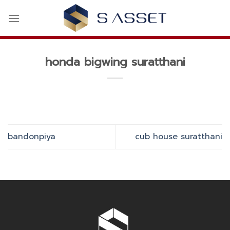
Skip
to
content
honda bigwing suratthani
bandonpiya
cub house suratthani